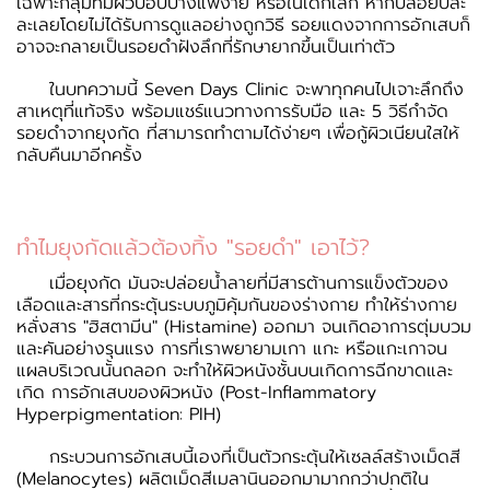
เฉพาะกลุ่มที่มีผิวบอบบางแพ้ง่าย หรือในเด็กเล็ก หากปล่อยปละ
ละเลยโดยไม่ได้รับการดูแลอย่างถูกวิธี รอยแดงจากการอักเสบก็
อาจจะกลายเป็นรอยดำฝังลึกที่รักษายากขึ้นเป็นเท่าตัว
ในบทความนี้ Seven Days Clinic จะพาทุกคนไปเจาะลึกถึง
สาเหตุที่แท้จริง พร้อมแชร์แนวทางการรับมือ และ 5 วิธีกำจัด
รอยดำจากยุงกัด ที่สามารถทำตามได้ง่ายๆ เพื่อกู้ผิวเนียนใสให้
กลับคืนมาอีกครั้ง
ทำไมยุงกัดแล้วต้องทิ้ง "รอยดำ" เอาไว้?
เมื่อยุงกัด มันจะปล่อยน้ำลายที่มีสารต้านการแข็งตัวของ
เลือดและสารที่กระตุ้นระบบภูมิคุ้มกันของร่างกาย ทำให้ร่างกาย
หลั่งสาร "ฮิสตามีน" (Histamine) ออกมา จนเกิดอาการตุ่มบวม
และคันอย่างรุนแรง การที่เราพยายามเกา แกะ หรือแกะเกาจน
แผลบริเวณนั้นถลอก จะทำให้ผิวหนังชั้นบนเกิดการฉีกขาดและ
เกิด การอักเสบของผิวหนัง (Post-Inflammatory
Hyperpigmentation: PIH)
กระบวนการอักเสบนี้เองที่เป็นตัวกระตุ้นให้เซลล์สร้างเม็ดสี
(Melanocytes) ผลิตเม็ดสีเมลานินออกมามากกว่าปกติใน