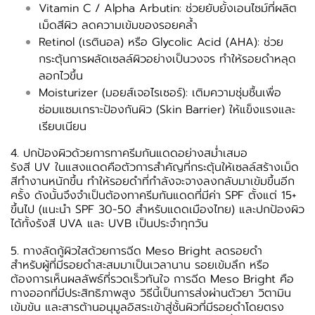
Vitamin C / Alpha Arbutin: ช่วยยับยั้งเอนไซม์ที่ผลิต
เม็ดสีผิว ลดความเข้มของรอยคล้ำ
Retinol (เรตินอล) หรือ Glycolic Acid (AHA): ช่วย
กระตุ้นการผลัดเซลล์ผิวอย่างเป็นวงจร ทำให้รอยดำหลุด
ลอกไวขึ้น
Moisturizer (มอยส์เจอไรเซอร์): เติมความชุ่มชื้นเพื่อ
ซ่อมแซมเกราะป้องกันผิว (Skin Barrier) ให้แข็งแรงและ
เรียบเนียน
4. ปกป้องผิวด้วยการทาครีมกันแดดอย่างสม่ำเสมอ
รังสี UV ในแสงแดดคือตัวการสำคัญที่กระตุ้นให้เซลล์สร้างเม็ด
สีทำงานหนักขึ้น ทำให้รอยดำที่กำลังจะจางลงกลับมาเข้มขึ้นอีก
ครั้ง ดังนั้นจึงจำเป็นต้องทาครีมกันแดดที่มีค่า SPF ตั้งแต่ 15+
ขึ้นไป (แนะนำ SPF 30-50 สำหรับแดดเมืองไทย) และปกป้องผิว
ได้ทั้งรังสี UVA และ UVB เป็นประจำทุกวัน
5. ทางลัดกู้ผิวใสด้วยการฉีด Meso Bright ลดรอยดำ
สำหรับผู้ที่มีรอยดำสะสมมาเป็นเวลานาน รอยเข้มลึก หรือ
ต้องการเห็นผลลัพธ์ที่รวดเร็วทันใจ การฉีด Meso Bright คือ
ทางออกที่มีประสิทธิภาพสูง วิธีนี้เป็นการส่งผ่านตัวยา วิตามิน
เข้มข้น และสารต้านอนุมูลอิสระเข้าสู่ชั้นผิวที่มีรอยดำโดยตรง