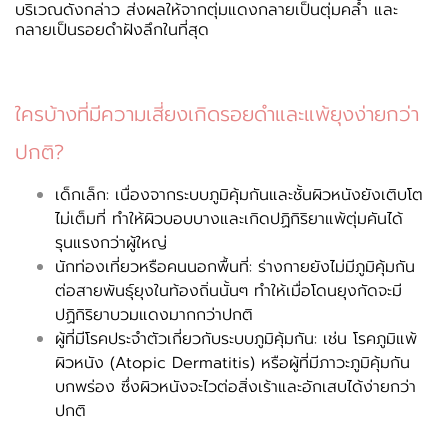
บริเวณดังกล่าว ส่งผลให้จากตุ่มแดงกลายเป็นตุ่มคล้ำ และ
กลายเป็นรอยดำฝังลึกในที่สุด
ใครบ้างที่มีความเสี่ยงเกิดรอยดำและแพ้ยุงง่ายกว่า
ปกติ?
เด็กเล็ก: เนื่องจากระบบภูมิคุ้มกันและชั้นผิวหนังยังเติบโต
ไม่เต็มที่ ทำให้ผิวบอบบางและเกิดปฏิกิริยาแพ้ตุ่มคันได้
รุนแรงกว่าผู้ใหญ่
นักท่องเที่ยวหรือคนนอกพื้นที่: ร่างกายยังไม่มีภูมิคุ้มกัน
ต่อสายพันธุ์ยุงในท้องถิ่นนั้นๆ ทำให้เมื่อโดนยุงกัดจะมี
ปฏิกิริยาบวมแดงมากกว่าปกติ
ผู้ที่มีโรคประจำตัวเกี่ยวกับระบบภูมิคุ้มกัน: เช่น โรคภูมิแพ้
ผิวหนัง (Atopic Dermatitis) หรือผู้ที่มีภาวะภูมิคุ้มกัน
บกพร่อง ซึ่งผิวหนังจะไวต่อสิ่งเร้าและอักเสบได้ง่ายกว่า
ปกติ