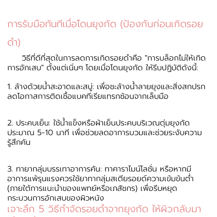
การรับมือทันทีเมื่อโดนยุงกัด (ป้องกันก่อนเกิดรอย
ดำ)
วิธีที่ดีที่สุดในการลดการเกิดรอยดำคือ "การบล็อกไม่ให้เกิด
การอักเสบ" ตั้งแต่เนิ่นๆ โดยเมื่อโดนยุงกัด ให้รีบปฏิบัติดังนี้:
1. ล้างด้วยน้ำสะอาดและสบู่: เพื่อชะล้างน้ำลายยุงและสิ่งสกปรก
ลดโอกาสการติดเชื้อแบคทีเรียแทรกซ้อนจากเล็บมือ
2. ประคบเย็น: ใช้น้ำแข็งหรือผ้าเย็นประคบบริเวณตุ่มยุงกัด
ประมาณ 5-10 นาที เพื่อช่วยลดอาการบวมและช่วยระงับความ
รู้สึกคัน
3. ทายากลุ่มบรรเทาอาการคัน: ทาคาราไมน์โลชั่น หรือหากมี
อาการแพ้รุนแรงควรใช้ยาทากลุ่มสเตียรอยด์ความเข้มข้นต่ำ
(ภายใต้การแนะนำของแพทย์หรือเภสัชกร) เพื่อรีบหยุด
กระบวนการอักเสบของผิวหนัง
เจาะลึก 5 วิธีกำจัดรอยดำจากยุงกัด ให้ผิวกลับมา