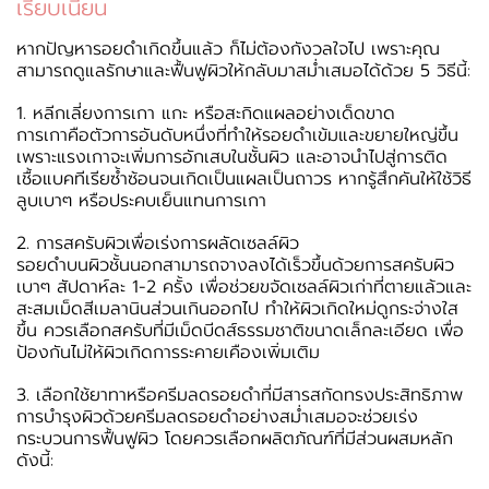
เรียบเนียน
หากปัญหารอยดำเกิดขึ้นแล้ว ก็ไม่ต้องกังวลใจไป เพราะคุณ
สามารถดูแลรักษาและฟื้นฟูผิวให้กลับมาสม่ำเสมอได้ด้วย 5 วิธีนี้:
1. หลีกเลี่ยงการเกา แกะ หรือสะกิดแผลอย่างเด็ดขาด
การเกาคือตัวการอันดับหนึ่งที่ทำให้รอยดำเข้มและขยายใหญ่ขึ้น
เพราะแรงเกาจะเพิ่มการอักเสบในชั้นผิว และอาจนำไปสู่การติด
เชื้อแบคทีเรียซ้ำซ้อนจนเกิดเป็นแผลเป็นถาวร หากรู้สึกคันให้ใช้วิธี
ลูบเบาๆ หรือประคบเย็นแทนการเกา
2. การสครับผิวเพื่อเร่งการผลัดเซลล์ผิว
รอยดำบนผิวชั้นนอกสามารถจางลงได้เร็วขึ้นด้วยการสครับผิว
เบาๆ สัปดาห์ละ 1-2 ครั้ง เพื่อช่วยขจัดเซลล์ผิวเก่าที่ตายแล้วและ
สะสมเม็ดสีเมลานินส่วนเกินออกไป ทำให้ผิวเกิดใหม่ดูกระจ่างใส
ขึ้น ควรเลือกสครับที่มีเม็ดบีดส์ธรรมชาติขนาดเล็กละเอียด เพื่อ
ป้องกันไม่ให้ผิวเกิดการระคายเคืองเพิ่มเติม
3. เลือกใช้ยาทาหรือครีมลดรอยดำที่มีสารสกัดทรงประสิทธิภาพ
การบำรุงผิวด้วยครีมลดรอยดำอย่างสม่ำเสมอจะช่วยเร่ง
กระบวนการฟื้นฟูผิว โดยควรเลือกผลิตภัณฑ์ที่มีส่วนผสมหลัก
ดังนี้: