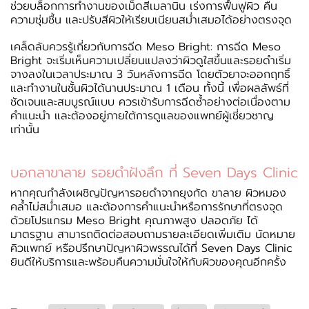
ช่วยบล็อกการทำงานของเม็ดสีเมลานิน เร่งการฟื้นฟูผิว คืน
ความชุ่มชื้น และปรับสีผิวให้เรียบเนียนสม่ำเสมอได้อย่างตรงจุด
เคล็ดลับควรรู้เกี่ยวกับการฉีด Meso Bright: การฉีด Meso
Bright จะเริ่มเห็นความเปลี่ยนแปลงว่าผิวดูใสขึ้นและรอยดำเริ่ม
จางลงในเวลาประมาณ 3 วันหลังการฉีด โดยตัวยาจะออกฤทธิ์
และทำงานในชั้นผิวได้นานประมาณ 1 เดือน ทั้งนี้ เพื่อผลลัพธ์ที่
ชัดเจนและสมบูรณ์แบบ ควรเข้ารับการฉีดซ้ำอย่างต่อเนื่องตาม
คำแนะนำ และต้องอยู่ภายใต้การดูแลของแพทย์ผู้เชี่ยวชาญ
เท่านั้น
บอกลาขาลาย รอยดำฝังลึก ที่ Seven Days Clinic
หากคุณกำลังเผชิญปัญหารอยดำจากยุงกัด ขาลาย ผิวหมอง
คล้ำไม่สม่ำเสมอ และต้องการคำแนะนำหรือการรักษาที่ตรงจุด
ด้วยโปรแกรม Meso Bright คุณภาพสูง ปลอดภัย ได้
มาตรฐาน สามารถติดต่อสอบถามรายละเอียดเพิ่มเติม นัดหมาย
คิวแพทย์ หรือปรึกษาปัญหาผิวพรรณได้ที่ Seven Days Clinic
ยินดีให้บริการและพร้อมคืนความมั่นใจให้กับผิวของคุณอีกครั้ง