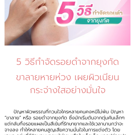
5 วิธีกำจัดรอยดำจากยุงกัด
ขาลายหายห่วง เผยผิวเนียน
กระจ่างใสอย่างมั่นใจ
ปัญหาผิวพรรณที่กวนใจใครหลายคนคงหนีไม่พ้น ปัญหา
“ขาลาย” หรือ รอยดำจากยุงกัด ซึ่งมักเริ่มต้นจากตุ่มคันเล็กๆ
แต่กลับทิ้งรอยแผลเป็นสีเข้มที่รักษายากและใช้เวลานานกว่าจะ
จางลง ทำให้หลายคนสูญเสียความมั่นใจในการแต่งตัว โดย